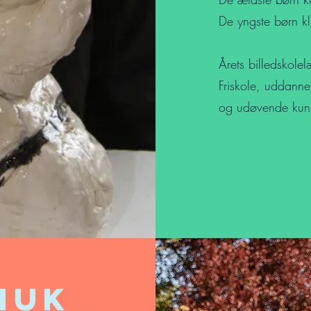
De yngste børn k
Årets billedskole
Friskole, uddanne
og udøvende kuns
HUK