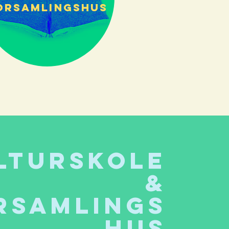
orsamlingshus
lturskole
&
rsamlings
hus