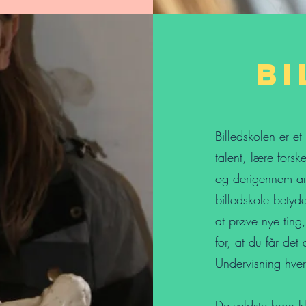
Bi
Billedskolen er et
talent, lære forske
og derigennem arb
billedskole betyd
at prøve nye ting
for, at du får det
Undervisning hver
De ældste børn k