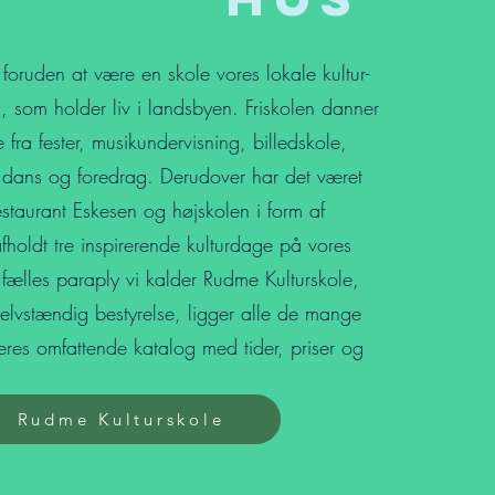
 foruden at være en skole vores lokale kultur-
, som holder liv i landsbyen. Friskolen danner
e fra fester, musikundervisning, billedskole,
 dans og foredrag. Derudover har det været
Restaurant Eskesen og højskolen i form af
oldt tre inspirerende kulturdage på vores
fælles paraply vi kalder Rudme Kulturskole,
selvstændig bestyrelse, ligger alle de mange
deres omfattende katalog med tider, priser og
Rudme Kulturskole