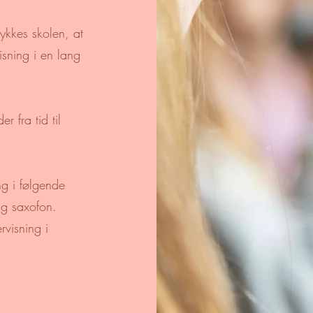
lykkes skolen, at
sning i en lang
 fra tid til
ing i følgende
 og saxofon.
visning i