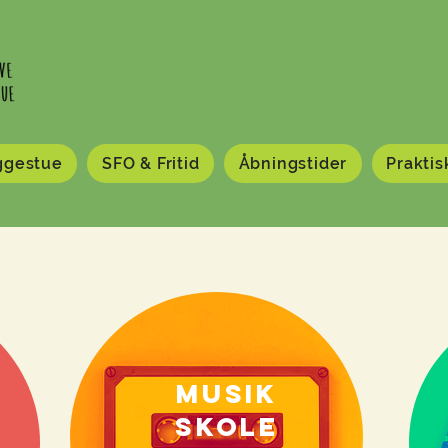
ggestue
SFO & Fritid
Åbningstider
Praktis
Musik
skole