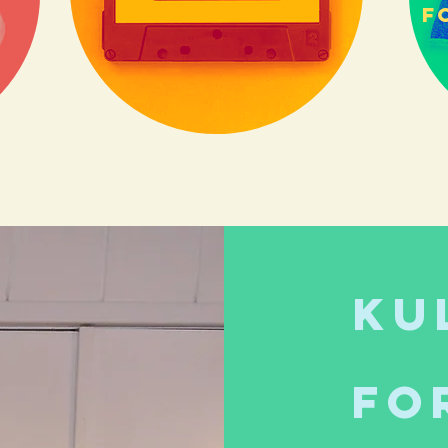
f
Ku
Fo