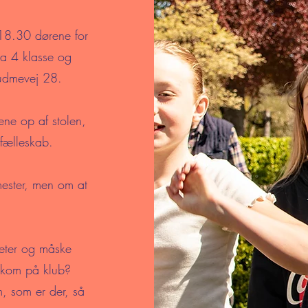
18.30 dørene for
ra 4 klasse og
 Rudmevej 28.
nene op af stolen,
efælleskab.
mester, men om at
teter og måske
u kom på klub?
, som er der, så