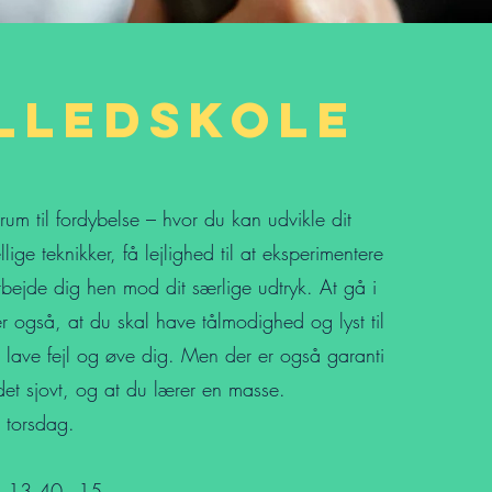
lledskole
 rum til fordybelse – hvor du kan udvikle dit
llige teknikker, få lejlighed til at eksperimentere
ejde dig hen mod dit særlige udtryk. At gå i
er også, at du skal have tålmodighed og lyst til
, lave fejl og øve dig. Men der er også garanti
 det sjovt, og at du lærer en masse.
 torsdag.
l.13.40 - 15