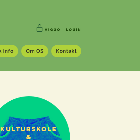
VIGGO - Login
k Info
Om OS
Kontakt
Kulturskole
&