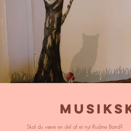
Musiks
Skal du være en del af et nyt Rudme Band?