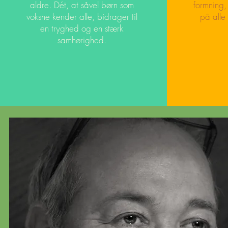
aldre. Dét, at såvel børn som
formning,
voksne kender alle, bidrager til
på alle
en tryghed og en stærk
samhørighed.