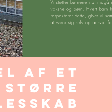
Vi støtter børnene i at indgå
voksne og børn. Hvert barn h
respekterer dette, giver vi sa
at være sig selv og ansvar f
el af et
større
lesskab