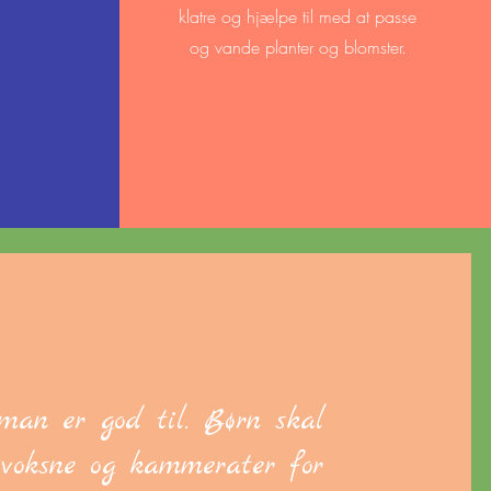
klatre og hjælpe til med at passe
og vande planter og blomster.
 man er god til. Børn skal
 voksne og kammerater for