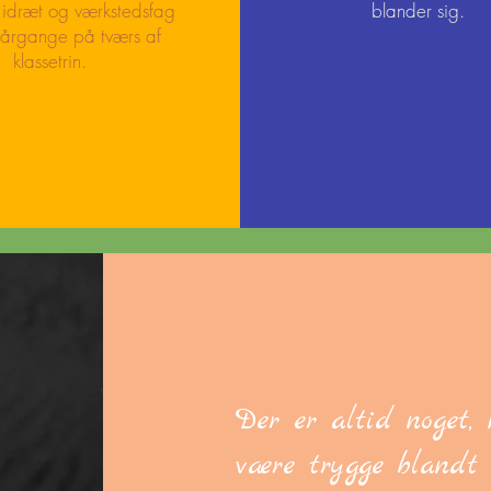
 idræt og værkstedsfag
blander sig.
 årgange på tværs af
klassetrin.
Der er altid noget,
være trygge blandt