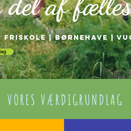
 del af fælle
 Friskole | Børnehave | V
dag
VORES VÆRDIGRUNDLAG