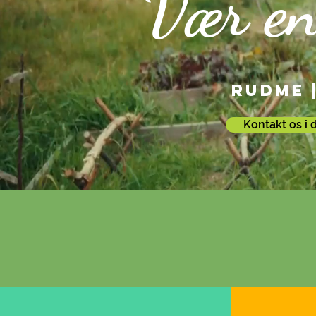
Vær en
RUDME |
Kontakt os i 