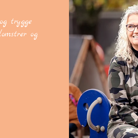
og trygge
lomstrer og