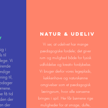
e
Natur & udeliv
v
Vi ser, at udelivet har mange
ig i
pædagogiske fordele; det giver
 til
rum og mulighed både for fysisk
 lege. Vi
udfoldelse og kreativ fordybelse.
pirende
Vi bruger derfor vores legeplads,
ændige
ning til,
køkkenhave og naturskønne
 opdager
omgivelser som et pædagogisk
rnene.
læringsrum, hvor alle sanserne
e få tid
bringes i spil. Her får børnene rige
 uden der
en der
muligheder for at smage, dufte,