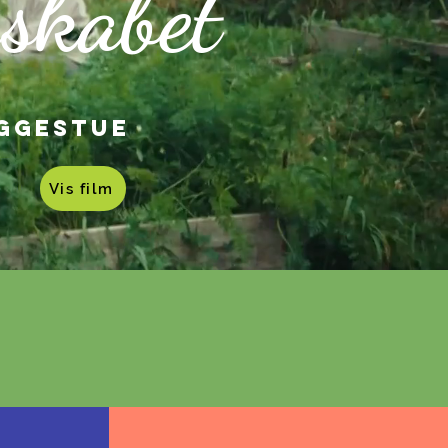
sskabet
uggestue
Vis film