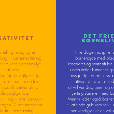
Det fri
eativitet
børneli
rtælling, sang og en
Hverdagen udspiller s
lgang til børnenes læring
børnehøjde med plads
t stimulere børnenes lyst
kreativitet og fantasifulde
til at lære.
understøtter børnenes s
ve fag er vigtige i sig
nysgerrighed og selvst
er der noget, man føler,
initiativer. Det giver anled
 god til, smitter det af
at vi hver dag lærer og
de boglige fag.
nye ting sammen med bø
vi – og vi fører det ud i
Men vi lader også børnen
erdagen. Vi har masser at
til at finde guldkorn selv,
 teater, madlavning,
nødvendigvis er en voks