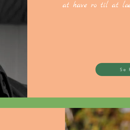
at have ro til at l
Se 