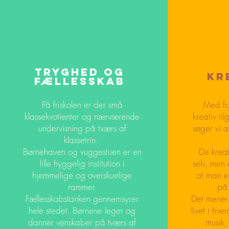
TRYGHED og
Kr
fællesskab
På friskolen er der små
Med fo
klassekvotienter og nærværende
kreativ ti
undervisning på tværs af
søger vi a
klassetrin.
Børnehaven og vuggestuen er en
De kreati
lille hyggelig institution i
selv, men 
hjemmelige og overskuelige
at man er
rammer.
på 
Fællesskabstanken gennemsyrer
Det mener 
hele stedet. Børnene leger og
livet i hv
danner venskaber på tværs af
musik,