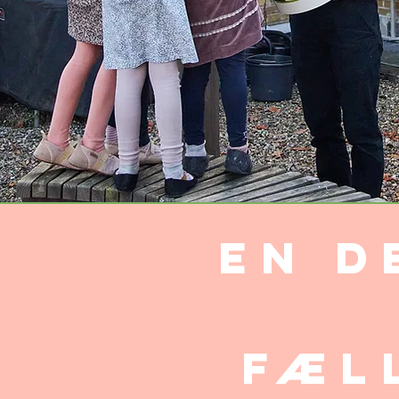
En d
fæl