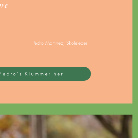
ære.
Pedro Martinez, Skoleleder
Pedro's Klummer her